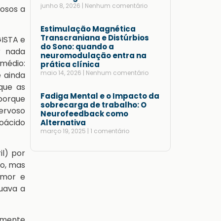
junho 8, 2026
Nenhum comentário
rosos a
Estimulação Magnética
Transcraniana e Distúrbios
ISTA e
do Sono: quando a
r nada
neuromodulação entra na
médio:
prática clínica
maio 14, 2026
Nenhum comentário
e ainda
que as
Fadiga Mental e o Impacto da
 porque
sobrecarga de trabalho: O
ervoso
Neurofeedback como
oácido
Alternativa
março 19, 2025
1 comentário
l) por
io, mas
umor e
uava a
izmente