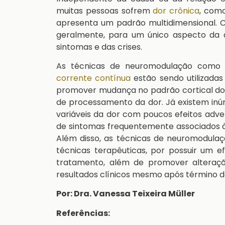
muitas pessoas sofrem
dor crônica
, como
apresenta um padrão multidimensional. C
geralmente, para um único aspecto da 
sintomas e das crises.
As técnicas de neuromodulação com
corrente contínua
estão sendo utilizada
promover mudança no padrão cortical dos
de processamento da dor. Já existem i
variáveis da dor com poucos efeitos adv
de sintomas frequentemente associados
Além disso, as técnicas de neuromodula
técnicas terapêuticas, por possuir um e
tratamento, além de promover alteraçõ
resultados clínicos mesmo após término 
Por: Dra. Vanessa Teixeira Müller
Referências: