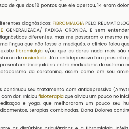
ão de que dos 18 pontos que ele apertou, 14 eram dolo
iferentes diagnósticos:
FIBROMIALGIA
PELO REUMATOLOG
DE
GENERALIZADA/ FADIGA CRÔNICA. E sem entende
 diagnósticos diferentes, mas me passaram o mesmo re
ma língua que não fosse o mediquês, o clínico falou qu
 existe
fibromialgia
e/ou que as dores nada mais são 
nstorno de
ansiedade
. Já o antidepressivo fora prescrito
presentam desequilíbrio entre mediadores do sistema n
metabolismo da serotonina, assim como em seu amin
 continuou seu tratamento com antidepressivo (Amytri
 com dor. Iniciou
fisioterapia
que aliviou um pouco no iníc
z meditação e yoga, que melhoraram um pouco seu h
dicamentos, terapias combinadas, Dona Dolores contin
e os distúrbios psiquiátricos e a fibromialgia, infel