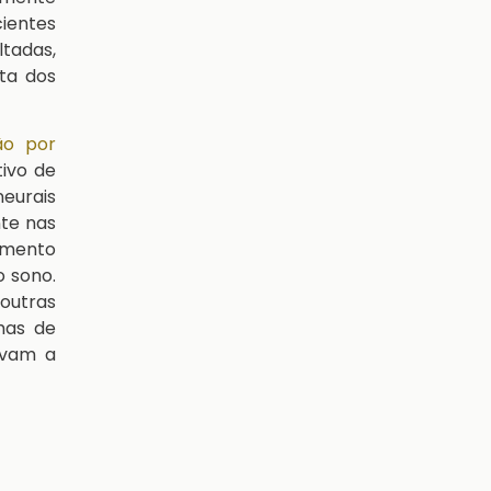
cientes
ltadas,
ta dos
ão por
ivo de
neurais
te nas
amento
o sono.
outras
mas de
evam a