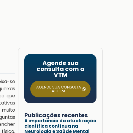
Agende sua
consulta com a
VTM
eixa-se
AGENDE SUA CONSULTA
queixas
AGORA
ico que
tativas
 muito
Publicações recentes
guntas
A importância da atualização
eencher
científica contínua na
físico.
Neurologia e Saúde Mental