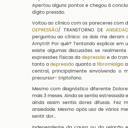
Apertou alguns pontos e chegou à conclus
dígito pressão.
Voltou ao clínico com os pareceres com d
DEPRESSÃO
/ TRANSTORNO DE
ANSIEDA
perguntou ao clínico: os dois me deram
Amytril! Por quê? Tentando explicar em u
existe algumas discussões se realmente
expressões físicas da
depressão
e do tra
tanto a
depressão
quanto a
fibromialgia
a
central, principalmente envolvendo o 
precursor- triptofano.
Mesmo com diagnóstico diferente Dolores
mais 3 meses. Ainda se sentia estressada e
ainda assim sentia dores difusas. Fe
ansiedade. Mesmo após uso de vários me
sentir dor…
Independente da causa ou da relação entr