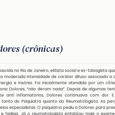
dores (crônicas)
ascida no Rio de Janeiro, elitista social e ex-tabagista qu
a moderada intensidade de caráter difuso associado a 
nergia e insônia. Foi inicialmente atendida por um clín
Dona Dolores, “não deram nada”. Depois de algumas ten
e anti inflamatórios, Dolores continuava com dor. E
tanto do Psiquiatra quanto do Reumatologista. As per
los especialistas. O psiquiatra pediu a Dolores para pr
e fadiga. Já o reumatologista enfatizou mais o exame 