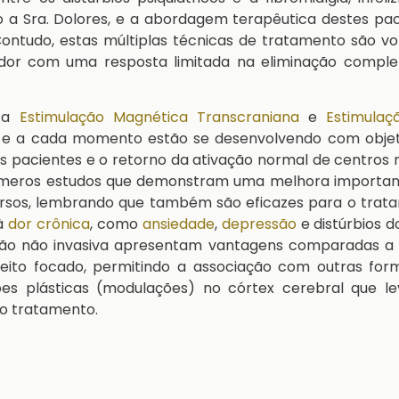
 a Sra. Dolores, e a abordagem terapêutica destes pa
ontudo, estas múltiplas técnicas de tratamento são vo
dor com uma resposta limitada na eliminação comple
o a
Estimulação Magnética Transcraniana
e
Estimulaç
s e a cada momento estão se desenvolvendo com objet
 pacientes e o retorno da ativação normal de centros 
números estudos que demonstram uma melhora importan
ersos, lembrando que também são eficazes para o trat
 à
dor crônica
, como
ansiedade
,
depressão
e distúrbios d
ção não invasiva apresentam vantagens comparadas a 
feito focado, permitindo a associação com outras for
es plásticas (modulações) no córtex cerebral que l
do tratamento.