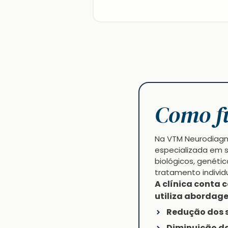
Como f
Na VTM Neurodiagnó
especializada em s
biológicos, genétic
tratamento individ
A clínica conta 
utiliza abordag
Redução dos 
Diminuição d