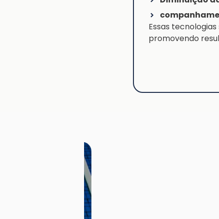
companhament
Essas tecnologia
promovendo result