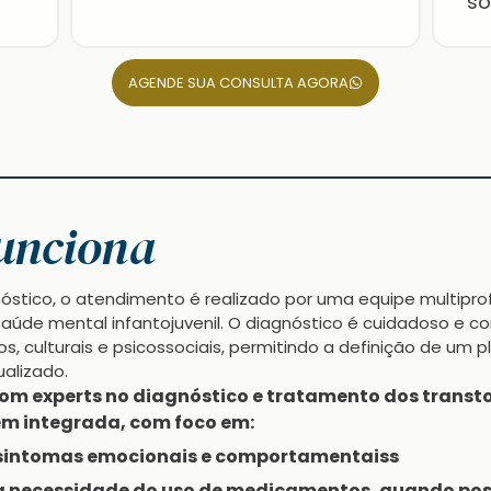
so
AGENDE SUA CONSULTA AGORA
unciona
stico, o atendimento é realizado por uma equipe multiprof
aúde mental infantojuvenil. O diagnóstico é cuidadoso e co
os, culturais e psicossociais, permitindo a definição de um 
ualizado.
com experts no diagnóstico e tratamento dos transt
em integrada, com foco em:
sintomas emocionais e comportamentaiss
a necessidade do uso de medicamentos, quando pos