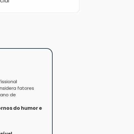
cial
issional
nsidera fatores
plano de
ornos do humor e
sível