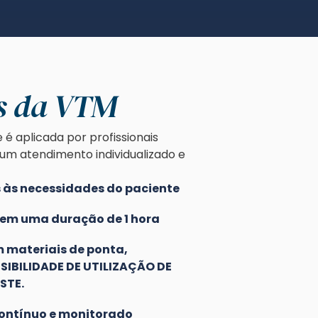
is da VTM
 é aplicada por profissionais
 um atendimento individualizado e
às necessidades do paciente
tem uma duração de 1 hora
 materiais de ponta,
SIBILIDADE DE UTILIZAÇÃO DE
STE.
ntínuo e monitorado