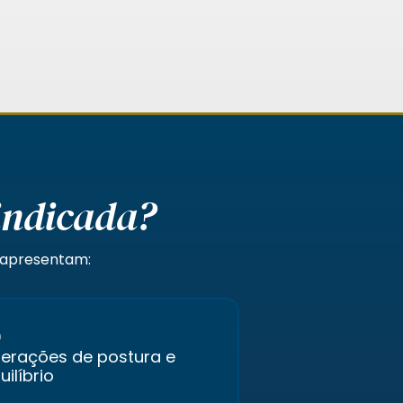
indicada?
e apresentam:
terações de postura e
uilíbrio