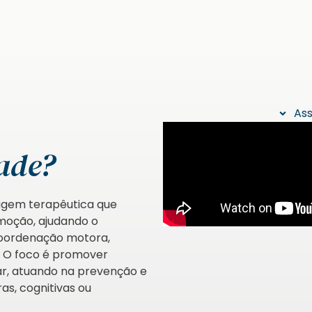
Ass
ade?
agem terapêutica que
moção, ajudando o
coordenação motora,
s. O foco é promover
r, atuando na prevenção e
as, cognitivas ou