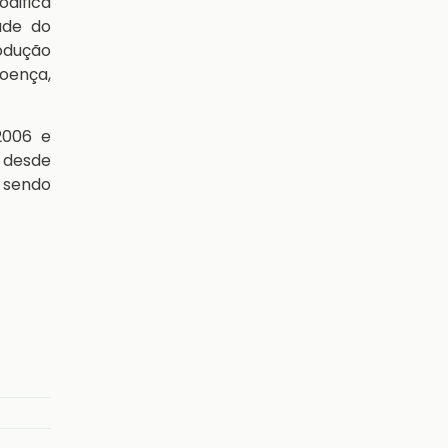
odifica
ade do
odução
oença,
 2006 e
 desde
m sendo