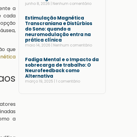
junho 8, 2026
Nenhum comentário
ente a
e cada
Estimulação Magnética
a opção
Transcraniana e Distúrbios
do Sono: quando a
áusea,
neuromodulação entra na
prática clínica
maio 14, 2026
Nenhum comentário
ão que
nética
Fadiga Mental e o Impacto da
sobrecarga de trabalho: O
Neurofeedback como
aos
Alternativa
março 19, 2025
1 comentário
atores
inadas
como a