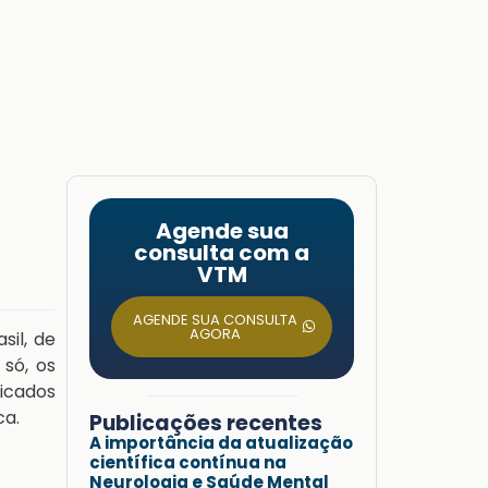
Agende sua
consulta com a
VTM
AGENDE SUA CONSULTA
AGORA
sil, de
só, os
icados
ca.
Publicações recentes
A importância da atualização
científica contínua na
Neurologia e Saúde Mental