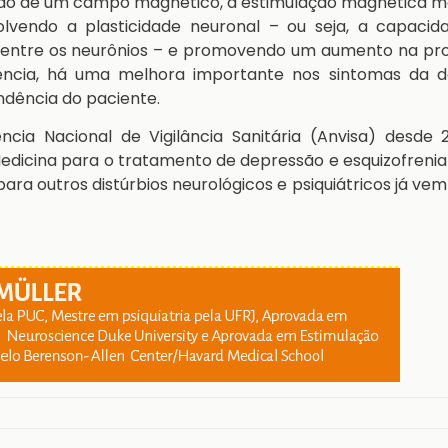
ação de um campo magnético, a estimulação magnética m
volvendo a plasticidade neuronal – ou seja, a capacid
 entre os neurônios – e promovendo um aumento na pr
ncia, há uma melhora importante nos sintomas da d
ndência do paciente.
ência Nacional de Vigilância Sanitária (Anvisa) desde
dicina para o tratamento de depressão e esquizofrenia
 para outros distúrbios neurológicos e psiquiátricos já ve