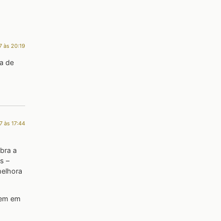
7 às 20:19
a de
7 às 17:44
bra a
s –
elhora
tem em