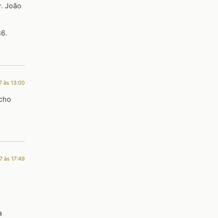
v. João
86.
7 às 13:00
acho
7 às 17:49
a