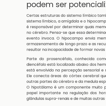
podem ser potencial
Certas estruturas do sistema límbico ta
sistema límbico, a amígdala e o hipoca
é responsável por determinar quais me
no cérebro. Pensa-se que essa determina
evento invoca. O hipocampo envia memó
armazenamento de longo prazo e as recu
resultar na incapacidade de formar novas
Parte do prosencéfalo, conhecida como
diencéfalo está localizado abaixo dos hem
está envolvido na percepção sensorial e
Ele conecta áreas do córtex cerebral q
outras partes do cérebro e da medula es
O hipotálamo é um componente muito pe
papel importante na regulação dos hormô
glândulas supra-renais e de muitas outras a