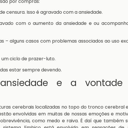
lsão por compras:
e censura. Isso é agravado com a ansiedade.
agravado com o aumento da ansiedade e ou acompanh
as – alguns casos com problemas associados ao uso exc
.
um ciclo de prazer-luto.
vidas estar sempre devendo.
ansiedade e a vontade
uras cerebrais localizadas no topo do tronco cerebral 
o estão envolvidas em muitas de nossas emoções e moti
sobrevivência, como medo e raiva. É daí que também s
 sistema límbico está envolvido em sensações de 