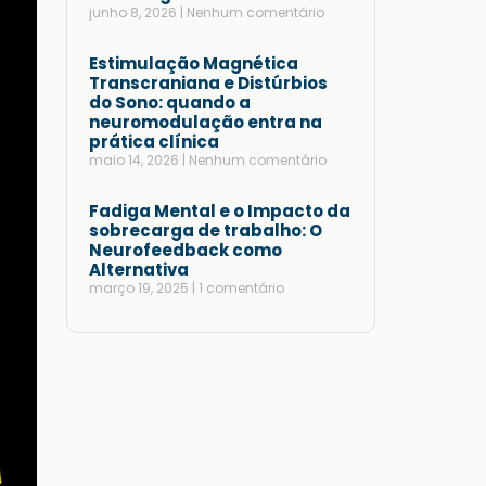
junho 8, 2026
Nenhum comentário
Estimulação Magnética
Transcraniana e Distúrbios
do Sono: quando a
neuromodulação entra na
prática clínica
maio 14, 2026
Nenhum comentário
Fadiga Mental e o Impacto da
sobrecarga de trabalho: O
Neurofeedback como
Alternativa
março 19, 2025
1 comentário