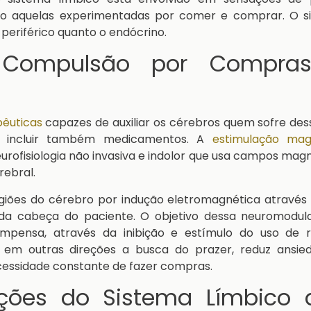
omo aquelas experimentadas por comer e comprar. O s
 periférico quanto o endócrino.
 Compulsão por Compra
pêuticas
capazes de auxiliar os cérebros quem sofre des
m incluir também medicamentos. A
estimulação mag
rofisiologia não invasiva e indolor que usa campos mag
rebral.
giões do cérebro por indução eletromagnética através
 da cabeça do paciente. O objetivo dessa neuromodul
compensa, através da inibição e estímulo do uso de r
 em outras direções a busca do prazer, reduz ansie
ssidade constante de fazer compras.
nções do Sistema Límbico 