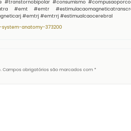
de #transtornobipolar #consumismo #compusaoporc
iatra #emt #emtr #estimulacaomagneticatranscr
neticarj #emtrj #emtrrj #estimualcaocerebral
ic-system-anatomy-373200
.
Campos obrigatórios são marcados com
*