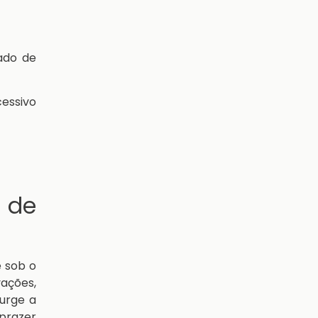
ado de
essivo
 de
e sob o
vações,
urge a
prazer