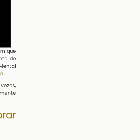
 em que
nto de
 Mental
a
.
 vezes,
lmente
rar