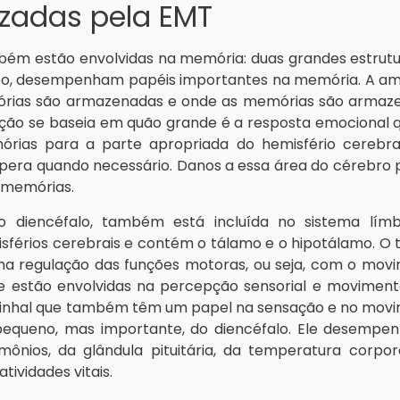
izadas pela EMT
mbém estão envolvidas na memória: duas grandes estrut
mpo, desempenham papéis importantes na memória. A am
mórias são armazenadas e onde as memórias são armaz
ção se baseia em quão grande é a resposta emocional 
rias para a parte apropriada do hemisfério cerebra
pera quando necessário. Danos a essa área do cérebro
 memórias.
 diencéfalo, também está incluída no sistema límb
isférios cerebrais e contém o tálamo e o hipotálamo. O
 na regulação das funções motoras, ou seja, com o mov
ue estão envolvidas na percepção sensorial e movimen
pinhal que também têm um papel na sensação e no movi
queno, mas importante, do diencéfalo. Ele desempe
nios, da glândula pituitária, da temperatura corpora
tividades vitais.