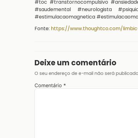
#toc #transtornocompulsivo #ansieda
#saudemental #neurologista #psiqu
#estimulacaomagnetica #estimulacaomag
Fonte:
https://www.thoughtco.com/limb
Deixe um comentário
O seu endereço de e-mail não será publicado
Comentário
*