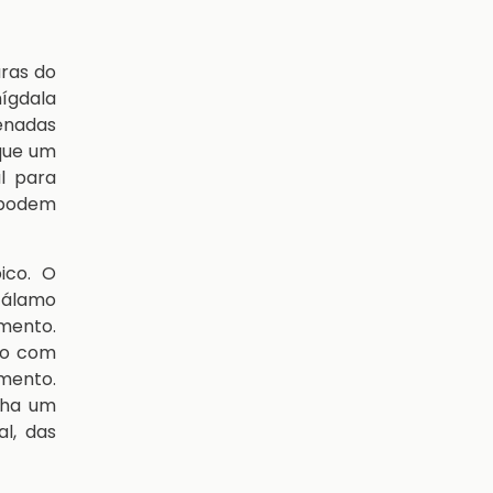
uras do
ígdala
enadas
que um
l para
 podem
ico. O
 tálamo
imento.
to com
mento.
nha um
l, das