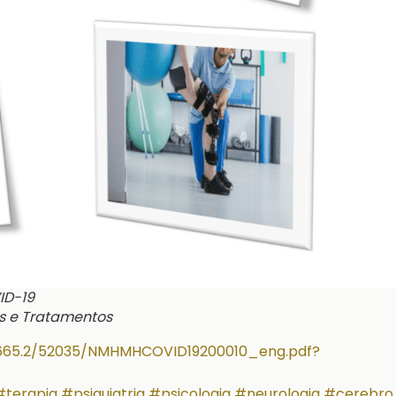
ID-19
s e Tratamentos
/10665.2/52035/NMHMHCOVID19200010_eng.pdf?
#terapia
#psiquiatria
#psicologia
#neurologia
#cerebro