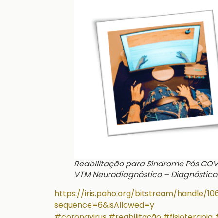
Reabilitação para Síndrome Pós COV
VTM Neurodiagnóstico – Diagnóstico
https://iris.paho.org/bitstream/handle
sequence=6&isAllowed=y
#coronavirus
#reabilitação
#fisioterapia