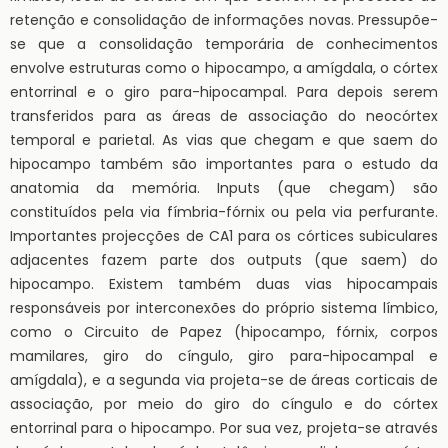
retenção e consolidação de informações novas. Pressupõe-
se que a consolidação temporária de conhecimentos
envolve estruturas como o hipocampo, a amígdala, o córtex
entorrinal e o giro para-hipocampal. Para depois serem
transferidos para as áreas de associação do neocórtex
temporal e parietal. As vias que chegam e que saem do
hipocampo também são importantes para o estudo da
anatomia da memória. Inputs (que chegam) são
constituídos pela via fímbria-fórnix ou pela via perfurante.
Importantes projecções de CA1 para os córtices subiculares
adjacentes fazem parte dos outputs (que saem) do
hipocampo. Existem também duas vias hipocampais
responsáveis por interconexões do próprio sistema límbico,
como o Circuito de Papez (hipocampo, fórnix, corpos
mamilares, giro do cíngulo, giro para-hipocampal e
amígdala), e a segunda via projeta-se de áreas corticais de
associação, por meio do giro do cíngulo e do córtex
entorrinal para o hipocampo. Por sua vez, projeta-se através