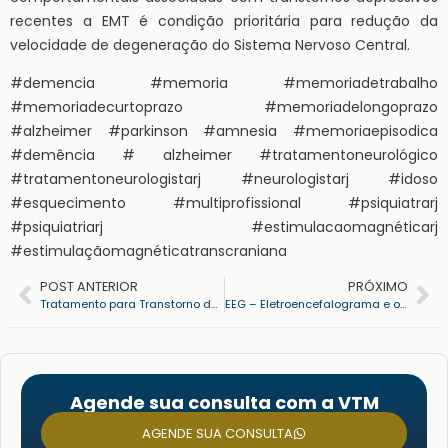
recentes a EMT é condição prioritária para redução da
velocidade de degeneração do Sistema Nervoso Central.
#demencia #memoria #memoriadetrabalho
#memoriadecurtoprazo #memoriadelongoprazo
#alzheimer #parkinson #amnesia #memoriaepisodica
#demência # alzheimer #tratamentoneurológico
#tratamentoneurologistarj #neurologistarj #idoso
#esquecimento #multiprofissional #psiquiatrarj
#psiquiatriarj #estimulacaomagnéticarj
#estimulaçãomagnéticatranscraniana
POST ANTERIOR
PRÓXIMO
Tratamento para Transtorno de Aprendizagem com Neurofeedback
EEG – Eletroencefalograma e o Mapa Cerebral: Saiba agora como esses exames funcionam
Agende sua consulta com a VTM
AGENDE SUA CONSULTA