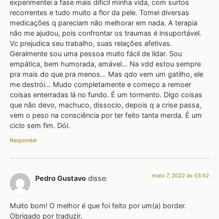
experimentei a fase mais difícil minha vida, com surtos
recorrentes e tudo muito a flor da pele. Tomei diversas
medicações q pareciam não melhorar em nada. A terapia
não me ajudou, pois confrontar os traumas é insuportável.
Vc prejudica seu trabalho, suas relações afetivas.
Geralmente sou uma pessoa muito fácil de lidar. Sou
empática, bem humorada, amável… Na vdd estou sempre
pra mais do que pra menos… Mas qdo vem um gatilho, ele
me destrói… Mudo completamente e começo a remoer
coisas enterradas lá no fundo. É um tormento. Digo coisas
que não devo, machuco, dissocio, depois q a crise passa,
vem o peso na consciência por ter feito tanta merda. É um
ciclo sem fim. Dói.
Responder
maio 7, 2022 às 03:52
Pedro Gustavo
disse:
Muito bom! O melhor é que foi feito por um(a) border.
Obrigado por traduzir.