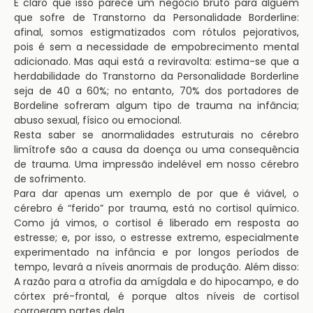
É claro que isso parece um negócio bruto para alguém
que sofre de Transtorno da Personalidade Borderline:
afinal, somos estigmatizados com rótulos pejorativos,
pois é sem a necessidade de empobrecimento mental
adicionado. Mas aqui está a reviravolta: estima-se que a
herdabilidade do Transtorno da Personalidade Borderline
seja de 40 a 60%; no entanto, 70% dos portadores de
Bordeline sofreram algum tipo de trauma na infância;
abuso sexual, físico ou emocional.
Resta saber se anormalidades estruturais no cérebro
limítrofe são a causa da doença ou uma consequência
de trauma. Uma impressão indelével em nosso cérebro
de sofrimento.
Para dar apenas um exemplo de por que é viável, o
cérebro é “ferido” por trauma, está no cortisol químico.
Como já vimos, o cortisol é liberado em resposta ao
estresse; e, por isso, o estresse extremo, especialmente
experimentado na infância e por longos períodos de
tempo, levará a níveis anormais de produção. Além disso:
A razão para a atrofia da amígdala e do hipocampo, e do
córtex pré-frontal, é porque altos níveis de cortisol
corroeram partes dela.