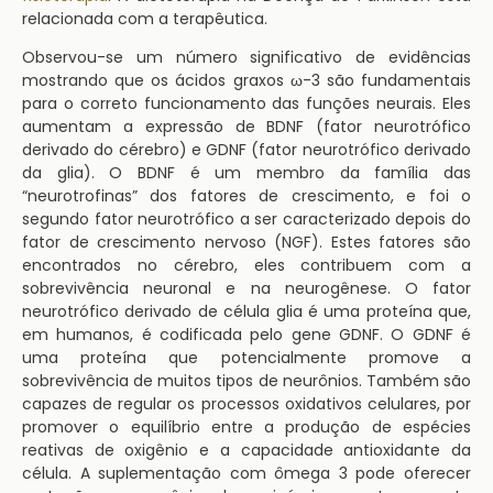
relacionada com a terapêutica.
Observou-se um número significativo de evidências
mostrando que os ácidos graxos ω-3 são fundamentais
para o correto funcionamento das funções neurais. Eles
aumentam a expressão de BDNF (fator neurotrófico
derivado do cérebro) e GDNF (fator neurotrófico derivado
da glia). O BDNF é um membro da família das
“neurotrofinas” dos fatores de crescimento, e foi o
segundo fator neurotrófico a ser caracterizado depois do
fator de crescimento nervoso (NGF). Estes fatores são
encontrados no cérebro, eles contribuem com a
sobrevivência neuronal e na neurogênese. O fator
neurotrófico derivado de célula glia é uma proteína que,
em humanos, é codificada pelo gene GDNF. O GDNF é
uma proteína que potencialmente promove a
sobrevivência de muitos tipos de neurônios. Também são
capazes de regular os processos oxidativos celulares, por
promover o equilíbrio entre a produção de espécies
reativas de oxigênio e a capacidade antioxidante da
célula. A suplementação com ômega 3 pode oferecer