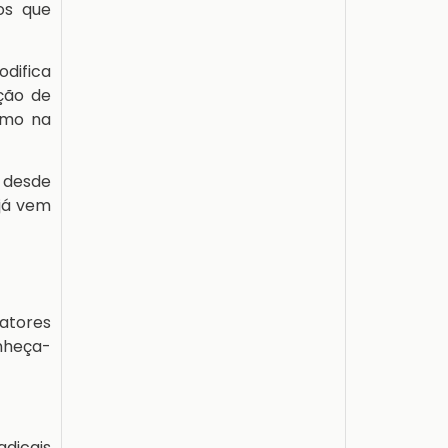
os que
difica
ção de
omo na
) desde
 já vem
atores
onheça-
adicais