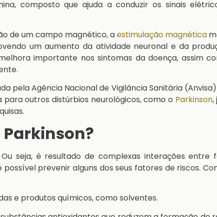
a, composto que ajuda a conduzir os sinais elétric
ação de um campo magnético, a
estimulação magnética
mo
omovendo um aumento da atividade neuronal e da produ
elhora importante nos sintomas da doença, assim c
ente.
ada pela Agência Nacional de Vigilância Sanitária (Anvisa
ca para outros distúrbios neurológicos, como o
Parkinson
,
quisas.
o Parkinson?
 Ou seja, é resultado de complexas interações entre f
é possível prevenir alguns dos seus fatores de riscos. C
cidas e produtos químicos, como solventes.
substâncias antioxidantes que reduzem a formação de r