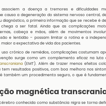
associem a doença a tremores e dificuldades mo
e causa a degeneração do sistema nervoso central, de
 diagnóstico, a primeira informação que se recebe é d
chega a ser fatal. Ainda que as complicações mot
ernas, cabeça e mãos, além de movimentos involunt
são e lentidão – possam limitar a rotina e a independ
 maior a expectativa de vida dos pacientes.
o uso crônico de remédios, complicações costumam ap
rvenção surge como um complemento eficaz na luta 
anscraniana
(EMT). Além de trazer menos efeitos colat
 tem resultados positivos, com boa melhora nos sinto
 é também um procedimento seguro, o que é fundamen
ção magnética transcrani
érebro conhecida como substância nigra se torna defic