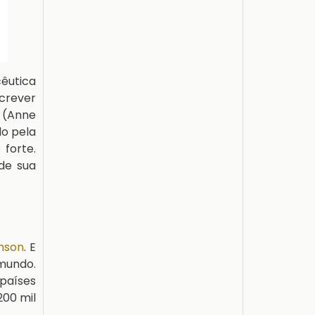
êutica
crever
 (Anne
do pela
 forte.
de sua
nson
. E
mundo.
 países
200 mil