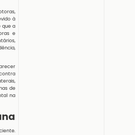
toras,
vido à
e que a
oras e
ários,
ência,
arecer
contra
erais,
mas de
tal na
ana
iente.