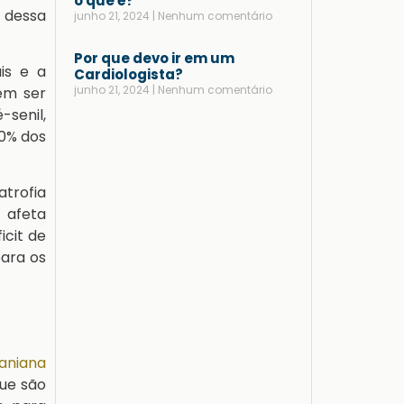
o que é?
 dessa
junho 21, 2024
Nenhum comentário
Por que devo ir em um
is e a
Cardiologista?
junho 21, 2024
Nenhum comentário
ém ser
senil,
30% dos
trofia
 afeta
icit de
ara os
aniana
ue são