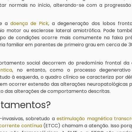
ar normais no início, alterando-se com a progressão
te a
doença de Pick
, a degeneração dos lobos fronta
o motor ou esclerose lateral amiotrófica. Pode tamb
upo de condições ocorre mais comumente na faixa pré-
ria familiar em parentes de primeiro grau em cerca de 
ortamento social decorrem do predomínio frontal da a
ntica
, no entanto, como o processo degenerativo
udo à esquerda, o quadro clínico se caracteriza por déf
m ocorrer extensão das alterações neuropatológicas p
to das alterações de comportamento descritas.
atamentos?
-invasivas, sobretudo a
estimulação magnética transcr
corrente contínua
(ETCC) chamam a atenção. Isso porq