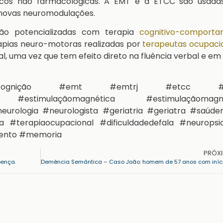
ticos não farmacológicas. A EMT e a ETCC são usada
 novas neuromodulações.
são potencializadas com terapia
cognitivo-comporta
apias neuro-motoras realizadas por
terapeutas ocupacio
l, uma vez que tem efeito direto na fluência verbal e em
#cognição #emt #emtrj #etcc #et
na #estimulaçãomagnética #estimulaçãomagnét
eurologia #neurologista #geriatria #geriatra #saúde
ia #terapiaocupacional #dificuldadedefala #neuropsic
mento #memoria
PRÓX
oença.