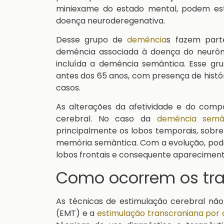
miniexame do estado mental, podem est
doença neuroderegenativa.
Desse grupo de
demência
s fazem par
demência associada à doença do neurôni
incluída a demência semântica. Esse gr
antes dos 65 anos, com presença de histó
casos.
As alterações da afetividade e do comp
cerebral. No caso da
demência semâ
principalmente os lobos temporais, sobret
memória semântica. Com a evolução, pode
lobos frontais e consequente aparecimen
Como ocorrem os tr
As técnicas de estimulação cerebral não
(EMT) e a
estimulação transcraniana por 