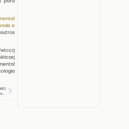
s para
mental
nais e
 outros
ccrj
icarj
mental
ologia
IMO
Demência Semântica – Caso João: homem de 57 anos com início de comprometimento de memória