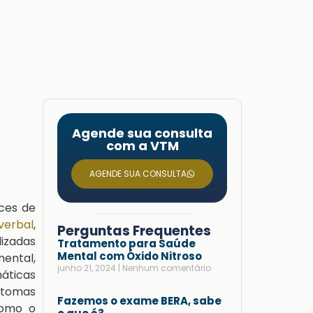
Agende sua consulta
com a VTM
AGENDE SUA CONSULTA
ces de
verbal
,
Perguntas Frequentes
lizadas
Tratamento para Saúde
Mental com Óxido Nitroso
mental,
junho 21, 2024
Nenhum comentário
máticas
intomas
Fazemos o exame BERA, sabe
como o