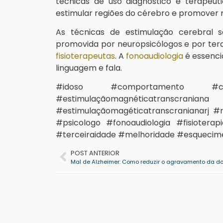
técnicas de uso diagnóstico e terapêu
estimular regiões do cérebro e promover
As técnicas de estimulação cerebral 
promovida por neuropsicólogos e por ter
fisioterapeutas
. A
fonoaudiologia
é essencia
linguagem e fala.
#idoso #comportamento 
#estimulaçãomagnéticatranscrania
#estimulaçãomagéticatranscranianarj #n
#psicologo #fonoaudiologia #fisioterap
#terceiraidade #melhoridade #esqueci
POST ANTERIOR
Mal de Alzheimer: Como reduzir o agravamento da d