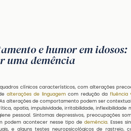
tamento e humor em idosos:
ser uma demência
adros clínicos característicos, com alterações preco
 de
alterações de linguagem
com redução da
fluência 
a. As alterações de comportamento podem ser contextua
ca, apatia, impulsividade, irritabilidade, inflexibilidade 
igiene pessoal. Sintomas depressivos, preocupações so
ém podem acontecer nesse tipo de
demência
. Esses s
ais, e alguns testes neuropsicológicos de rastreio, 